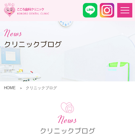
News
クリニックブログ
HOME
クリニックブログ
News
クリニックブログ