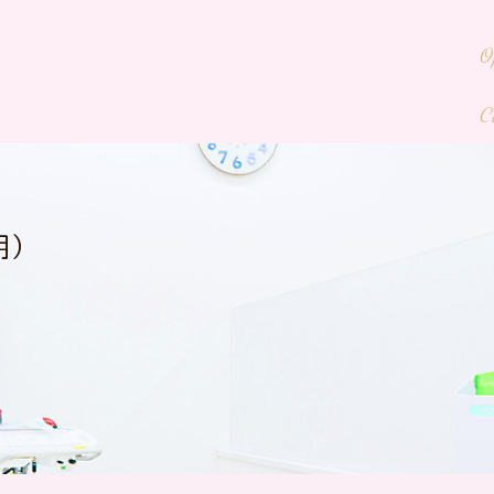
O
C
期）