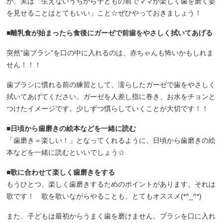
が、実は「生えないうちから子どもの前でママが楽しく歯を磨く姿
を見せることはとてもいい」こと☆ぜひやっておきましょう！
■離乳食が始まったら食後にガーゼで前歯をやさしく拭いてあげる
突然”歯ブラシ”を口の中に入れるのは、赤ちゃんも怖いかもしれま
せん！！！
歯ブラシに慣れる前の練習として、濡らしたガーゼで歯をやさしく
拭いてあげてください。ガーゼを人差し指に巻き、お水をチョンと
つけたイメージです。少しずつ慣らしていくことが大切です！！
■日頃から歯磨きの絵本などを一緒に読む
「歯磨き＝楽しい！」となってくれるように、日頃から歯磨きの絵
本などを一緒に読むといいでしょう☆
■歌に合わせて楽しく歯磨きをする
もうひとつ、楽しく歯磨きするためのポイントがあります。それは
歌です！ 歌を歌いながらやることも、とてもオススメ(*^_^*)
また、子どもは最初からうまく歯を磨けません。ブラシを口に入れ