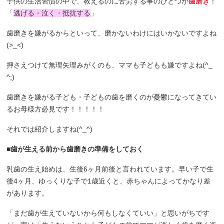
子供の生活習慣の中で、教えるのに苦労する事のひとつが
歯磨き
！
「
逃げる・泣く・抵抗する
」
歯磨きを嫌がるからといって、磨かないわけにはいかないですよね
(>_<)
押さえつけて無理矢理みがくのも、ママも子どもも嫌ですよね(^_
^;)
歯磨きを嫌がる子ども・子どもの歯を磨くのが憂鬱になってきてい
るお母様方必見です！！！！！
それでは紹介しますね(^_^)
■歯が生える前から歯磨きの準備をしておく
乳歯の生え始めは、生後6ヶ月前後と言われています。早い子で生
後4ヶ月、ゆっくりな子で1歳近くと、赤ちゃんによってかなり差
があります。
「まだ歯が生えていないから何もしなくていい」と思いがちです