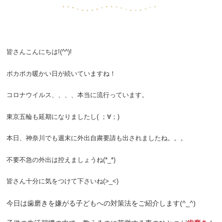
皆さんこんにちは!(^^)!
ポカポカ暖かい日が続いていますね！
コロナウイルス、、、、本当に流行っています。
東京五輪も延期になりましたし( ；∀；)
本日、神奈川でも週末に外出自粛要請も出されましたね。。。
不要不急の外出は控えましょうね(*_*)
皆さん十分に気をつけて下さいね(>_<)
今日は歯磨きを嫌がる子どもへの対策法をご紹介します(^_^)